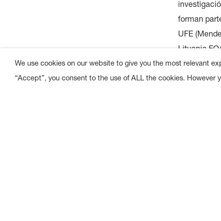
investigació
forman part
UFE (Mendel
Lituania FO
Propietarios
We use cookies on our website to give you the most relevant ex
española Ma
“Accept”, you consent to the use of ALL the cookies. However yo
Evaluación 
madera, des
vulnerabilid
desarrollara
diseñado a 
Los bosques
clave a niv
mayor peso. 