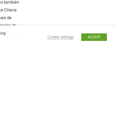
cto también
ica Checa
ques de
rancés de
 la empresa
king
Cookie settings
ACCEPT
 de la
ón de
 que se
se ha
ñan un papel
da vez
icativos