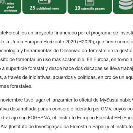
leForest, es un proyecto financiado por el programa de Invest
de la Unión Europea Horizonte 2020 (H2020), que tiene como o
tecnología y herramientas de Observación Terrestre en la gestión
ósito de fomentar un uso más sostenible. En Europa, en torno 
 a superficie forestal y desde hace dos décadas se lleva trab
a través de iniciativas, acuerdos y políticas, en pro de un equi
emas forestales.
e noviembre tuvo lugar el lanzamiento oficial de MySustainable
iativa desarrollada por un consorcio liderado por GMV, cuyos c
e trabajo son FORESNA, el Instituto Europeo Forestal EFI (Eur
RAIZ (Instituto de Investigaçao da Floresta e Papel) y el Institut