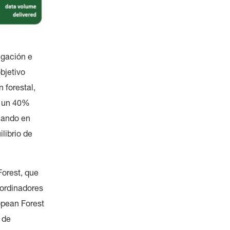
igación e
bjetivo
 forestal,
a un 40%
ajando en
librio de
Forest, que
oordinadores
opean Forest
o de