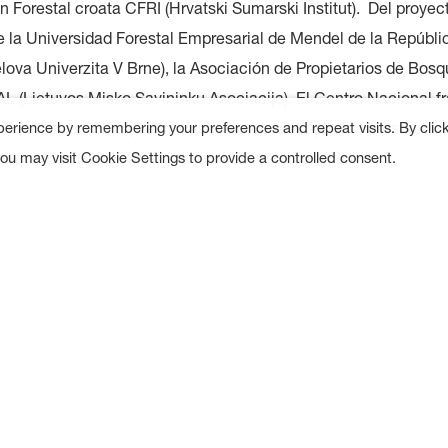
n Forestal croata CFRI (Hrvatski Sumarski Institut). Del proye
e la Universidad Forestal Empresarial de Mendel de la Repúbl
ova Univerzita V Brne), la Asociación de Propietarios de Bos
AL (Lietuvos Misko Savininku Asociacija), El Centro Nacional f
 Forestales CNPF (Centre National de la Propriete Forestiere),
perience by remembering your preferences and repeat visits. By clic
dera Plus (MADERA+) y la también española Föra.
u may visit Cookie Settings to provide a controlled consent.
de biomasa, fijación de CO2, elaboración de mapas de calidad
arrollo de una estrategia frente al cambio climático y detecci
ades en las masas forestales son, entre otras, las aplicaciones
n durante la evolución de este proyecto de investigación, que 
largo plazo, con una duración de 36 meses.
 son los pulmones de nuestro planeta, pero no solo desempe
el medioambiental, su repercusión social y económica tiene ca
Los beneficios directos que se extraen de ellos son tan signif