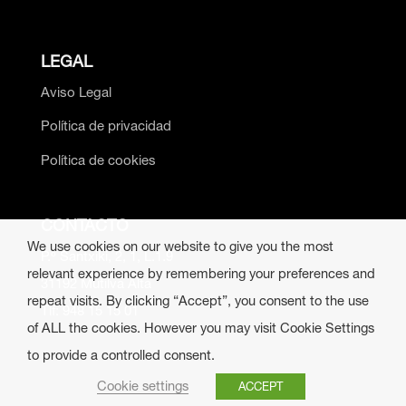
LEGAL
Aviso Legal
Política de privacidad
Política de cookies
CONTACTO
We use cookies on our website to give you the most
P.º Santxiki, 2, 1, L.1.9
relevant experience by remembering your preferences and
31192 Mutilva Alta
repeat visits. By clicking “Accept”, you consent to the use
Tlf: 948 15 15 01
of ALL the cookies. However you may visit Cookie Settings
to provide a controlled consent.
Cookie settings
ACCEPT