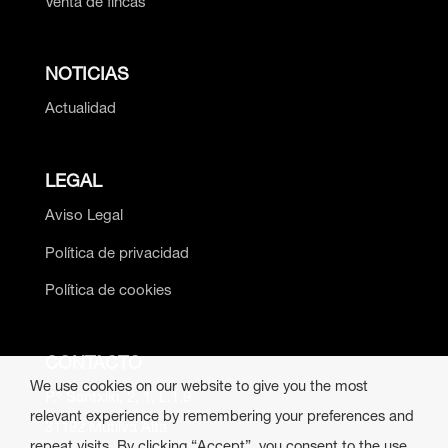
Venta de fincas
NOTICIAS
Actualidad
LEGAL
Aviso Legal
Política de privacidad
Política de cookies
CONTACTO
We use cookies on our website to give you the most
P.º Santxiki, 2, 1, L.1.9
relevant experience by remembering your preferences and
31192 Mutilva Alta
repeat visits. By clicking “Accept”, you consent to the use