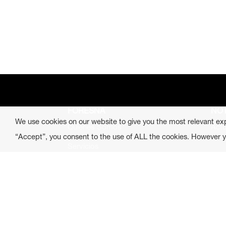
FORESNA
NOT
We use cookies on our website to give you the most relevant ex
Quienes Somos
Actu
“Accept”, you consent to the use of ALL the cookies. However yo
Servicios
Certificación
Proyectos
Venta de fincas