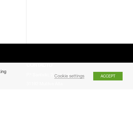
CONTACTO
king
P.º Santxiki, 2, 1, L.1.9
Cookie settings
ACCEPT
31192 Mutilva Alta
Tlf: 948 15 15 01