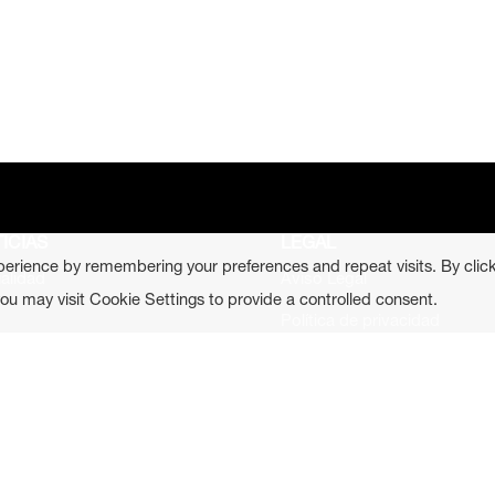
ICIAS
LEGAL
perience by remembering your preferences and repeat visits. By clic
alidad
Aviso Legal
u may visit Cookie Settings to provide a controlled consent.
Política de privacidad
Política de cookies